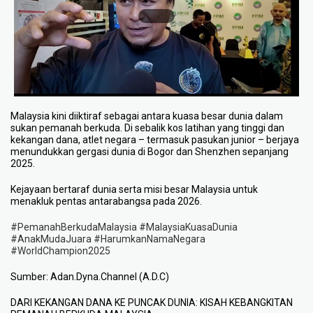
Malaysia kini diiktiraf sebagai antara kuasa besar dunia dalam
sukan pemanah berkuda. Di sebalik kos latihan yang tinggi dan
kekangan dana, atlet negara – termasuk pasukan junior – berjaya
menundukkan gergasi dunia di Bogor dan Shenzhen sepanjang
2025.
Kejayaan bertaraf dunia serta misi besar Malaysia untuk
menakluk pentas antarabangsa pada 2026.
#PemanahBerkudaMalaysia
#MalaysiaKuasaDunia
#AnakMudaJuara
#HarumkanNamaNegara
#WorldChampion2025
Sumber: Adan.Dyna.Channel (A.D.C)
DARI KEKANGAN DANA KE PUNCAK DUNIA: KISAH KEBANGKITAN