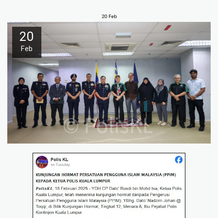
20
Feb
20
Feb