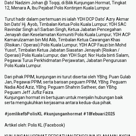
Dato’ Nadzim Johan @ Toqqi, di Bilik Kunjungan Hormat, Tingkat
12, Menara A, Ibu Pejabat Polis Kontinjen Kuala Lumpur.
Turut hadir dalam pertemuan ini ialah YDH DCP Dato' Azry Akmar
bin Dato’ Hj. Ayob, Timbalan Ketua Polis Kuala Lumpur; YDH SAC
Ravindar Singh a/l Sarban Singh, Ketua Jabatan Pencegahan
Jenayah dan Keselamatan Komuniti Polis Kuala Lumpur; YDH ACP
Kamarulzaman bin Md Alib, Timbalan Ketua Cawangan Khas
(Risikan / Operasi) Polis Kuala Lumpur; YDH ACP Fauzi bin Mohd
Yusof, Timbalan Ketua Jabatan Siasatan Jenayah (Risikan /
Operasi) Polis Kuala Lumpur; dan YDH Supt. Nor Huda binti Salam,
Pegawai Turus Perkhidmatan Perjawatan, Jabatan Pengurusan
Polis Kuala Lumpur.
Dari pihak PPIM, kunjungan ini turut disertai oleh YBhg. Puan Gulab
Jan, Pegawai PPIM; serta barisan peguam PPIM, YBhg. Peguam
Nadia Abd Aziz, YBhg. Peguam Shahrin Satheer, dan YBhg.
Peguam Jeff Jufliz Faiza.
Kunjungan hormat ini bertujuan untuk menjalin hubungan baik
serta mengukuhkan kerjasama antara kedua-dua pihak.
#jomlikefbPolisKL
#kunjunganhormat
#18febuari2025
Artikel oleh: Polis KL (Facebook)