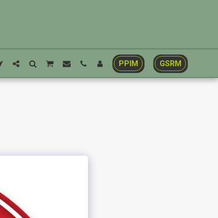
PPIM
GSRM