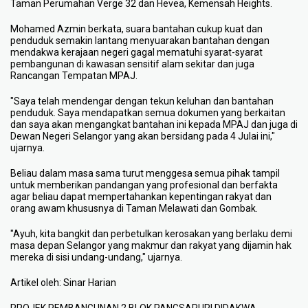
Taman Perumahan Verge 32 dan Hevea, Kemensah Heights.
Mohamed Azmin berkata, suara bantahan cukup kuat dan
penduduk semakin lantang menyuarakan bantahan dengan
mendakwa kerajaan negeri gagal mematuhi syarat-syarat
pembangunan di kawasan sensitif alam sekitar dan juga
Rancangan Tempatan MPAJ.
"Saya telah mendengar dengan tekun keluhan dan bantahan
penduduk. Saya mendapatkan semua dokumen yang berkaitan
dan saya akan mengangkat bantahan ini kepada MPAJ dan juga di
Dewan Negeri Selangor yang akan bersidang pada 4 Julai ini,"
ujarnya.
Beliau dalam masa sama turut menggesa semua pihak tampil
untuk memberikan pandangan yang profesional dan berfakta
agar beliau dapat mempertahankan kepentingan rakyat dan
orang awam khususnya di Taman Melawati dan Gombak.
"Ayuh, kita bangkit dan perbetulkan kerosakan yang berlaku demi
masa depan Selangor yang makmur dan rakyat yang dijamin hak
mereka di sisi undang-undang," ujarnya.
Artikel oleh: Sinar Harian
PROJEK PEMBANGUNAN 2 BLOK PANGSAPURI DIDAKWA