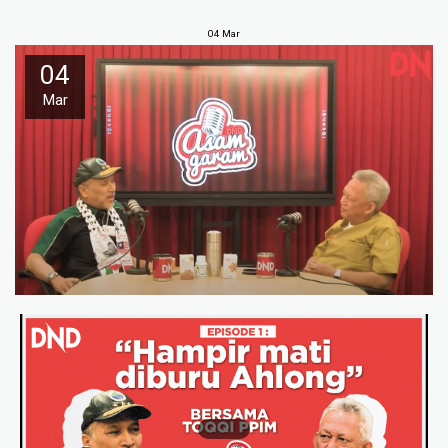
04
Mar
04
Mar