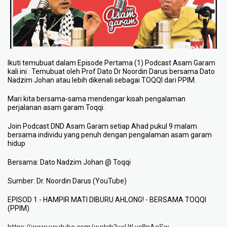
Ikuti temubuat dalam Episode Pertama (1) Podcast Asam Garam
kali ini : Temubuat oleh Prof Dato Dr Noordin Darus bersama Dato
Nadzim Johan atau lebih dikenali sebagai TOQQI dari PPIM.
Mari kita bersama-sama mendengar kisah pengalaman
perjalanan asam garam Toqqi.
Join Podcast DND Asam Garam setiap Ahad pukul 9 malam
bersama individu yang penuh dengan pengalaman asam garam
hidup
Bersama: Dato Nadzim Johan @ Toqqi
Sumber: Dr. Noordin Darus (YouTube)
EPISOD 1 - HAMPIR MATI DIBURU AHLONG! - BERSAMA TOQQI
(PPIM)
https://www.youtube.com/watch?v=UtLyc8nAoSw