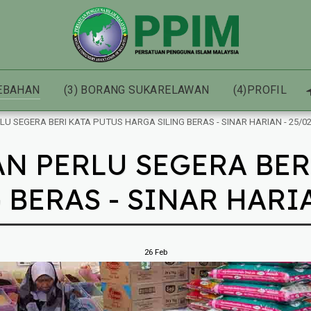
HEBAHAN
(3) BORANG SUKARELAWAN
(4)PROFIL
LU SEGERA BERI KATA PUTUS HARGA SILING BERAS - SINAR HARIAN - 25/0
AN PERLU SEGERA BER
BERAS - SINAR HARIA
26
Feb