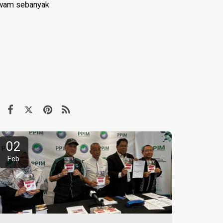
 awam sebanyak
02
Feb