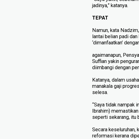
jadinya,” kata­nya.
TEPAT
Namun, kata Nadzim, 
lantai belian padi da
‘dimanfaatkan’ denga
agaimanapun, Pensyar
Suffian yakin pengura
diimbangi dengan pen
Katanya, dalam usaha
manakala gaji progre
selesa.
“Saya tidak nampak im
Ibrahim) memastikan 
seperti sekarang, itu
Secara keseluruhan, 
reformasi kerana dip