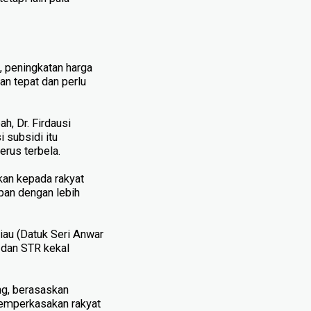
 peningkatan harga
an tepat dan perlu
h, Dr. Firdausi
 subsidi itu
rus terbela.
kan kepada rakyat
pan dengan lebih
liau (Datuk Seri Anwar
 dan STR kekal
ng, berasaskan
memperkasakan rakyat