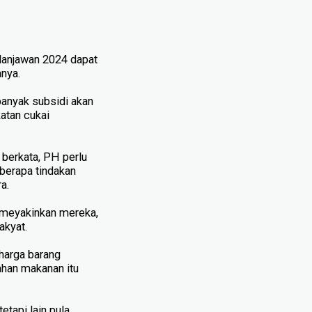
lanjawan 2024 dapat
nya.
banyak subsidi akan
atan cukai
berkata, PH perlu
berapa tindakan
a.
 meya­kinkan mereka,
akyat.
 harga barang
bahan makanan itu
tapi lain pula