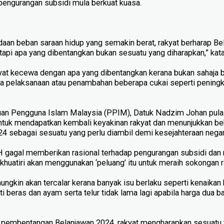
pengurangan subsidi mula berkuat kuasa.
n beban saraan hidup yang semakin berat, rakyat berharap Be
pi apa yang dibentangkan bukan sesuatu yang diharapkan,” kata
akyat kecewa dengan apa yang dibentangkan kerana bukan sahaja 
uga pelaksanaan atau penambahan beberapa cukai seperti peningk
uan Pengguna Islam Malaysia (PPIM), Datuk Nadzim Johan pula 
untuk mendapatkan kembali keyakinan rakyat dan menunjukkan be
4 sebagai sesuatu yang perlu diambil demi kesejahteraan negar
 PH gagal memberikan rasional terhadap pengurangan subsidi dan
huatiri akan menggunakan ‘peluang’ itu untuk meraih sokongan r
mungkin akan tercalar kerana banyak isu berlaku seperti kenaikan
i beras dan ayam serta telur tidak lama lagi apabila harga dua 
 pembentangan Belanjawan 2024, rakyat mengharapkan sesuatu te