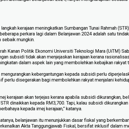
langkah kerajaan meningkatkan Sumbangan Tunai Rahmah (STR),
n beberapa perkara lagi dalam Belanjawan 2024 adalah satu tindak
n sebaik mungkin.
ah Kanan Politik Ekonomi Universiti Teknologi Mara (UiTM) Saba
ngan subsidi tidak akan menjejaskan kerajaan kerana rasionalisasi
ingkatan dalam aspek lain yang membolehkan kebajikan rakyat te
 mengurangkan kebergantungan ke­pada subsidi perlu diperjelas
sif perlu disegerakan bagi membolehkan rakyat menjalani kehidu
ej kerajaan akan terjejas kerana apabila subsidi dikurangkan, be
STR dinaikkan kepada RM3,700. Tapi, kalau subsidi dikurangkan
 berbahaya kepada imej kerajaan,” katanya.
katanya, belanjawan itu menunjukkan dasar fiskal yang berkemba
erkenalkan Akta Tanggungjawab Fiskal, bersifat inklusif dalam 