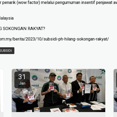
r penarik (wow factor) melalui pengumuman insentif penjawat
Malaysia
NG SOKONGAN RAKYAT?
com.my/berita/2023/10/subsidi-ph-hilang-sokongan-rakyat/
SUBSIDI
31
Jan