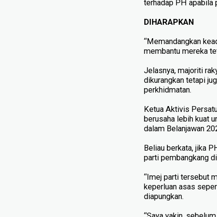
terhadap PH apabila 
DIHARAPKAN
“Memandangkan keadaa
membantu mereka teta
Jelasnya, majoriti r
dikurangkan tetapi j
perkhidmatan.
Ketua Aktivis Persat
berusaha lebih kuat 
dalam Belanjawan 202
Beliau berkata, jika
parti pembangkang dik
“Imej parti tersebut 
keperluan asas sepert
diapungkan.
“Saya yakin, sebelum