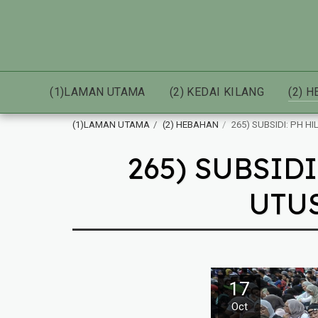
(1)LAMAN UTAMA
(2) KEDAI KILANG
(2) 
(1)LAMAN UTAMA
(2) HEBAHAN
265) SUBSIDI: PH 
265) SUBSID
UTUS
17
Oct