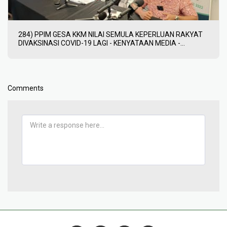
284) PPIM GESA KKM NILAI SEMULA KEPERLUAN RAKYAT
DIVAKSINASI COVID-19 LAGI - KENYATAAN MEDIA -
28/12/2023
Comments