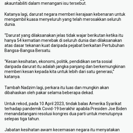
akauntabiliti dalam menangani isu tersebut.
Katanya lagi, darurat negara memberi kerajaan kebenaran untuk
mengambil kuasa menyeluruh yang telah merosakkan seluruh
dunia.
“Darurat yang dilaksanakan jelas tidak wajar berikutan ketika itu
hanya 54 kematian merebak di seluruh dunia dan dilaksanakan
atas dasar tekanan kuat daripada pejabat berkaitan Pertubuhan
Bangsa-Bangsa Bersatu.
“Kesan kesihatan, ekonomi, politik, pendidikan serta sosial
daripada darurat itu adalah jangka panjang dan berkemungkinan
memberi kesan kepada kita untuk lebih dari satu generasi,”
katanya.
Tambah Nadzim lagi, perkara itu luas dan mungkin akan
dibahaskan oleh pakar selama beberapa dekad.
Untuk rekod, pada 10 April 2023, tindak balas Amerika Syarikat
terhadap pandemik Covid-19 berakhir apabila Presiden Joe Biden
menandatangani resolusi kongres dua parti untuk menutupnya
selepas tiga tahun.
Jabatan kesihatan awam kecemasan negara itu menyatakan