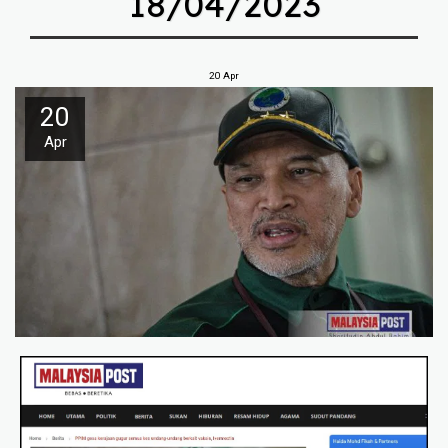
18/04/2023
20
Apr
20
Apr