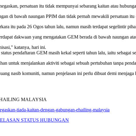
kan, persatuan itu tidak mempunyai sebarang kaitan atau hubunga
 di bawah naungan PPIM dan tidak pernah mewakili persatuan itu da
ara itu pada 26 Ogos tahun lalu, namun masih terdapat segelintir p
 terdapat dakwaan yang mengatakan GEM berada di bawah naungan at
sasi," katanya, hari ini.
atus pendaftaran GEM masih kekal seperti tahun lalu, iaitu sebagai se
han untuk menjalankan aktiviti sebagai sebuah pertubuhan tanpa penda
ng nasib komuniti, namun penjelasan ini perlu dibuat demi menjaga k
HAILING MALAYSIA
egaskan-tiada-kaitan-dengan-gabungan-ehailing-malaysia
JELASAN STATUS HUBUNGAN