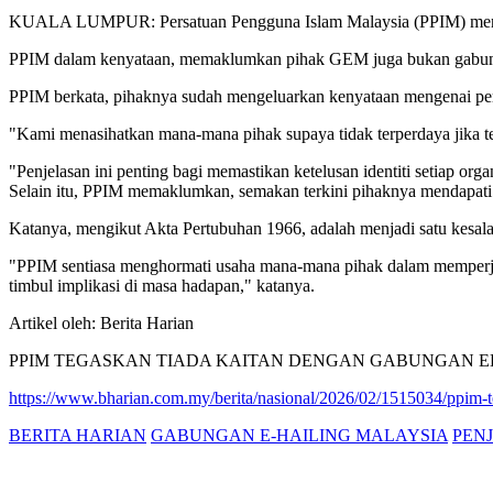
KUALA LUMPUR: Persatuan Pengguna Islam Malaysia (PPIM) menegas
PPIM dalam kenyataan, memaklumkan pihak GEM juga bukan gabungan
PPIM berkata, pihaknya sudah mengeluarkan kenyataan mengenai perk
"Kami menasihatkan mana-mana pihak supaya tidak terperdaya jika
"Penjelasan ini penting bagi memastikan ketelusan identiti setiap organi
Selain itu, PPIM memaklumkan, semakan terkini pihaknya mendapati st
Katanya, mengikut Akta Pertubuhan 1966, adalah menjadi satu kesala
"PPIM sentiasa menghormati usaha mana-mana pihak dalam memperjua
timbul implikasi di masa hadapan," katanya.
Artikel oleh: Berita Harian
PPIM TEGASKAN TIADA KAITAN DENGAN GABUNGAN E
https://www.bharian.com.my/berita/nasional/2026/02/1515034/ppim-t
BERITA HARIAN
GABUNGAN E-HAILING MALAYSIA
PEN