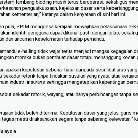
i, sistem tambang bidding masih terus beroperasi, sekali gus me
rkesanan penguatkuasaan, kejelasan dasar serta kebertanggun
ahan kementerian,” katanya dalam kenyataan di sini hari ini.
an pula, PPIM menggesa kerajaan mewajibkan pelaksanaan e-
ikan identiti pengguna dapat dikenal pasti dengan jelas, sekal
puan dan ancaman keselamatan terhadap pemandu.
andu e-hailing tidak wajar terus menjadi mangsa kegagalan d
angkan mereka bukan pembuat dasar tetapi menanggung kesan p
apakah keputusan sebenar hasil daripada sesi libat urus yang 
a sekadar retorik tanpa tindakan susulan yang nyata, atau keraja
in industri insurans sehingga mengetepikan kepentingan peman
rsebut sekadar retorik, wayang, atau hanya perbincangan tanpa s
erajaan tidak boleh diterima. Keputusan dasar yang jelas, garis
 tegas mesti dilaksanakan segera tanpa sebarang kelewatan,” 
Malaysia