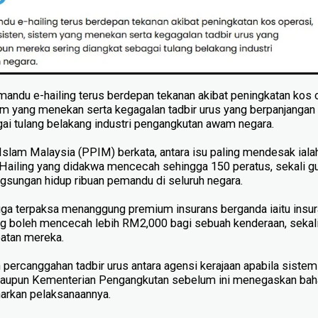
du e-hailing terus berdepan tekanan akibat peningkatan kos o
tem yang menekan serta kegagalan tadbir urus yang berpanjang
gai tulang belakang industri pengangkutan awam negara.
slam Malaysia (PPIM) berkata, antara isu paling mendesak ial
ailing yang didakwa mencecah sehingga 150 peratus, sekali g
gsungan hidup ribuan pemandu di seluruh negara.
uga terpaksa menanggung premium insurans berganda iaitu insu
ang boleh mencecah lebih RM2,000 bagi sebuah kenderaan, sekal
atan mereka.
percanggahan tadbir urus antara agensi kerajaan apabila siste
laupun Kementerian Pengangkutan sebelum ini menegaskan bah
arkan pelaksanaannya.