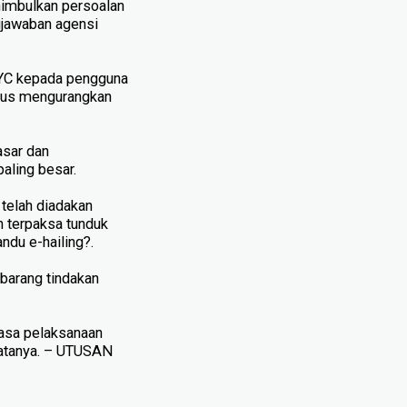
nimbulkan persoalan
gjawaban agensi
KYC kepada pengguna
i gus mengurangkan
asar dan
aling besar.
telah diadakan
an terpaksa tunduk
du e-hailing?.
ebarang tindakan
 masa pelaksanaan
katanya. – UTUSAN