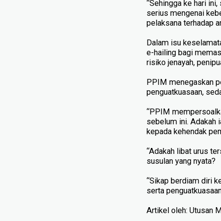
“Sehingga ke hari in
serius mengenai kebe
pelaksana terhadap ar
Dalam isu keselamat
e-hailing bagi memast
risiko jenayah, peni
PPIM menegaskan pem
penguatkuasaan, sed
“PPIM mempersoalkan 
sebelum ini. Adakah i
kepada kehendak pema
“Adakah libat urus te
susulan yang nyata?
“Sikap berdiam diri k
serta penguatkuasaan
Artikel oleh: Utusan 