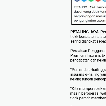
PETALING JAYA: Peman
tidak konsisten, sis
sering diangkat seba
Persatuan Pengguna I
Premium Insurans E-H
pendapatan dan kelan
“Pemandu e-hailing j
insurans e-hailing y
kelangsungan pendap
“Kita mempersoalkan 
masih beroperasi wa
tidak pernah memben